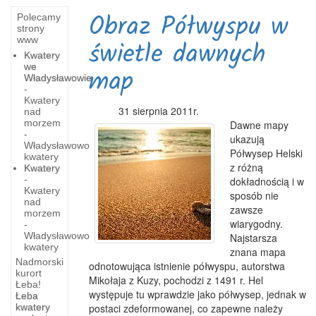
Obraz Półwyspu w
Polecamy
strony
www
świetle dawnych
Kwatery
we
map
Władysławowie
-
Kwatery
31 sierpnia 2011r.
nad
morzem
Dawne mapy
-
ukazują
Władysławowo
Półwysep Helski
kwatery
z różną
Kwatery
-
dokładnością i w
Kwatery
sposób nie
nad
zawsze
morzem
wiarygodny.
-
Władysławowo
Najstarsza
kwatery
znana mapa
Nadmorski
odnotowująca istnienie półwyspu, autorstwa
kurort
Mikołaja z Kuzy, pochodzi z 1491 r. Hel
Łeba!
występuje tu wprawdzie jako półwysep, jednak w
Łeba
kwatery
postaci zdeformowanej, co zapewne należy