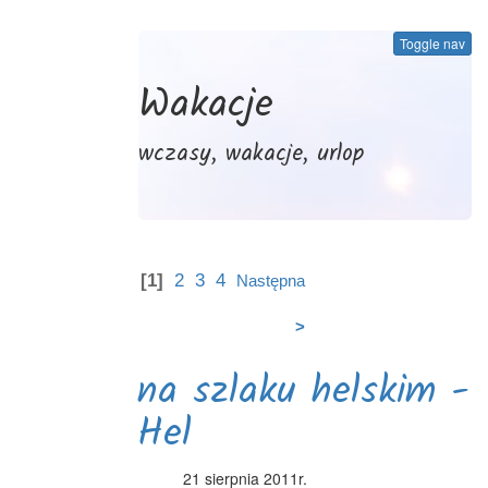
Toggle nav
Wakacje
wczasy, wakacje, urlop
[1]
2
3
4
Następna
>
na szlaku helskim -
Hel
21 sierpnia 2011r.