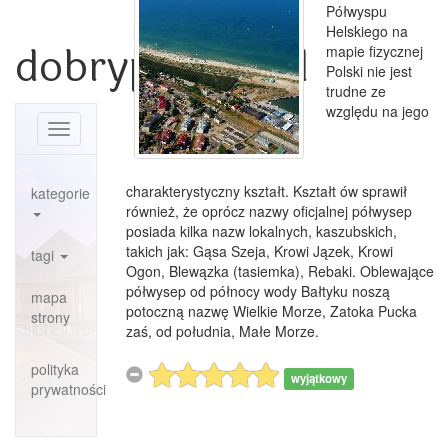
Półwyspu
Helskiego na
dobrypowiat.pl
mapie fizycznej
Polski nie jest
trudne ze
względu na jego
Toggle
navigation
charakterystyczny kształt. Kształt ów sprawił
kategorie
również, że oprócz nazwy oficjalnej półwysep
posiada kilka nazw lokalnych, kaszubskich,
takich jak: Gąsa Szeja, Krowi Jązek, Krowi
tagi
Ogon, Blewązka (tasiemka), Rebaki. Oblewające
półwysep od północy wody Bałtyku noszą
mapa
potoczną nazwę Wielkie Morze, Zatoka Pucka
strony
zaś, od południa, Małe Morze.
polityka
wyjątkowy
prywatności