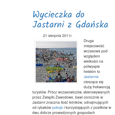
Wycieczka do
Jastarni z Gdańska
21 sierpnia 2011r.
Druga
miejscowość
wczasowa pod
względem
wielkości na
półwyspie
helskim to
Jastarnia
ciesząca się
dużą frekwencją
turystów. Prócz wczasowiczów, skierowywanych
przez Związki Zawodowe, bawi corocznie w
Jastarni znaczna ilość letników, odnajmujących
od rybaków
pokoje
i korzystających z posiłków w
dwu dobrze prowadzonych gospodach