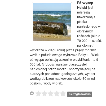
Półwysep
Helski
jest
mierzeją
utworzoną z
piasku
naniesionego w
olbrzymich
ilościach (około
70 000 m sześć,
na kilometr
wybrzeża w ciągu roku) przez prądy morskie
wzdłuż południowego wybrzeża Bałtyku. Wiek
półwyspu obliczają uczeni w przybliżeniu na 9
000 lat. Grubość warstwy piaszczystej,
naniesionej przez morze i spoczywającej na
starszych pokładach geologicznych, wynosi
według obliczeń naukowców około 60 m od
poziomu wody w głąb.
nie zagłosowano