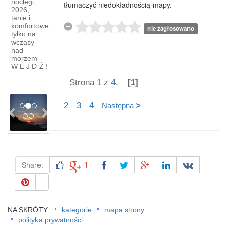
noclegi
tłumaczyć niedokładnością mapy.
2026,
Władysławowo-
tanie i
komfortowe
Chłapowo
Władysławowo
nie zagłosowano
tylko na
wczasy
Władysławowo-
Władysławowo
nad
Chłapowo
Port
morzem -
W E J D Ź !
Dzielnica
rybacki i
miasta,
ośrodek
Strona 1 z
4
,
[1]
dawna
turystyczny
Previous
Next
wieś
z
2
3
4
>
Następna
1
Share:
NA SKRÓTY:
kategorie
mapa strony
polityka prywatności