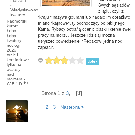
morzem
Swych sąsiadów
-
Władysławowo
z lądu, czyli z
kwatery
"kraju " nazywa gburami lub nadaje im obraźliwe
Nadmorski
miano "kajnowe", tj. pochodzący od biblijnego
kurort
Kaina. Rybacy potrafią ocenić blaski i cienie swej
Łeba!
pracy na morzu. Jeszcze i dzisiaj można
Łeba
kwatery
usłyszeć powiedzenie: "Rebakowi jedna noc
Kaszubskie
noclegi
zapłaci".
czarownice
2026,
tanie i
komfortowe
CZAROWNICE
dobry
tylko na
-
wczasy
Podobno
nad
czarownica
morzem -
W E J D Ź !
mogła
godzinami
Strona 1 z
3
,
[1]
patrzeć
Previous
Next
w
2
3
>
Następna