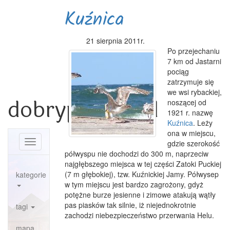
Kuźnica
21 sierpnia 2011r.
Po przejechaniu
7 km od Jastarni
pociąg
zatrzymuje się
we wsi rybackiej,
dobrypowiat.pl
noszącej od
1921 r. nazwę
Kuźnica
. Leży
ona w miejscu,
Toggle
gdzie szerokość
navigation
półwyspu nie dochodzi do 300 m, naprzeciw
najgłębszego miejsca w tej części Zatoki Puckiej
(7 m głębokiej), tzw. Kuźnickiej Jamy. Półwysep
kategorie
w tym miejscu jest bardzo zagrożony, gdyż
potężne burze jesienne i zimowe atakują wątły
pas piasków tak silnie, iż niejednokrotnie
tagi
zachodzi niebezpieczeństwo przerwania Helu.
mapa