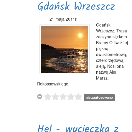
Gdańsk Wrzeszcz
21 maja 2011r.
Gdańsk
Wrzeszcz. Trasa
zaczyna się koło
Bramy O liwski ej
piękną,
dwukilometrową,
czterorzędową
aleją. Nosi ona
nazwę Alei
Marsz.
Rokossowskiego.
nie zagłosowano
Hel - wycieczka z