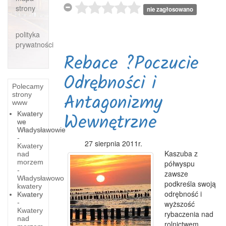
strony
nie zagłosowano
polityka
prywatności
Rebace ?Poczucie
Odrębności i
Polecamy
Antagonizmy
strony
www
Wewnętrzne
Kwatery
we
Władysławowie
-
27 sierpnia 2011r.
Kwatery
Kaszuba z
nad
morzem
półwyspu
-
zawsze
Władysławowo
podkreśla swoją
kwatery
odrębność i
Kwatery
-
wyższość
Kwatery
rybaczenia nad
nad
rolnictwem.