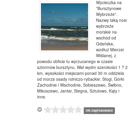
Wycieczka na
"Bursztynowe
Wybrzeże".
Nazwę taką nosi
wybrzeże
morskie na
wschód od
Gdańska,
wzdłuż Mierzei
Wiślanej, z
powodu obficie tu wyrzucanego w czasie
sztormów bursztynu. Wał wydm szerokości 1 ? 2
km, wysokości miejscami ponad 30 m oddziela
od morza osady rolniczo-rybackie: Stogi, Górki
Zachodnie i Wschodnie, Sobieszewo, Świbno,
Mikoszewo, Jantar, Stegna, Sztutowo, Kąty i
inne.
nie zagłosowano