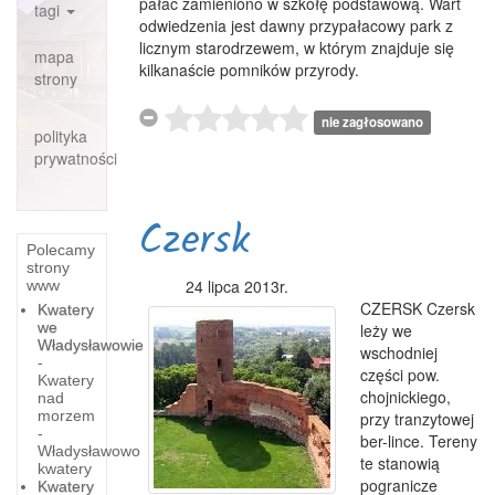
pałac zamieniono w szkołę podstawową. Wart
tagi
odwiedzenia jest dawny przypałacowy park z
licznym starodrzewem, w którym znajduje się
mapa
kilkanaście pomników przyrody.
strony
nie zagłosowano
polityka
prywatności
Czersk
Polecamy
strony
24 lipca 2013r.
www
CZERSK Czersk
Kwatery
we
leży we
Władysławowie
wschodniej
-
części pow.
Kwatery
chojnickiego,
nad
morzem
przy tranzytowej
-
ber-lince. Tereny
Władysławowo
te stanowią
kwatery
pogranicze
Kwatery