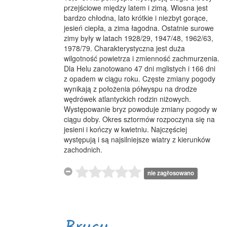
przejściowe między latem i zimą. Wiosna jest
bardzo chłodna, lato krótkie i niezbyt gorące,
jesień ciepła, a zima łagodna. Ostatnie surowe
zimy były w latach 1928/29, 1947/48, 1962/63,
1978/79. Charakterystyczna jest duża
wilgotność powietrza i zmienność zachmurzenia.
Dla Helu zanotowano 47 dni mglistych i 166 dni
z opadem w ciągu roku. Częste zmiany pogody
wynikają z położenia półwyspu na drodze
wędrówek atlantyckich rodzin niżowych.
Występowanie bryz powoduje zmiany pogody w
ciągu doby. Okres sztormów rozpoczyna się na
jesieni i kończy w kwietniu. Najczęściej
występują i są najsilniejsze wiatry z kierunków
zachodnich.
nie zagłosowano