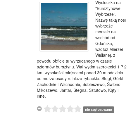
Wycieczka na
"Bursztynowe
Wybrzeże".
Nazwę taką nosi
wybrzeże
morskie na
wschód od
Gdańska,
wzdłuż Mierzei
Wiślanej, z
powodu obficie tu wyrzucanego w czasie
sztormów bursztynu. Wał wydm szerokości 1 ? 2
km, wysokości miejscami ponad 30 m oddziela
od morza osady rolniczo-rybackie: Stogi, Górki
Zachodnie i Wschodnie, Sobieszewo, Świbno,
Mikoszewo, Jantar, Stegna, Sztutowo, Kąty i
inne.
nie zagłosowano