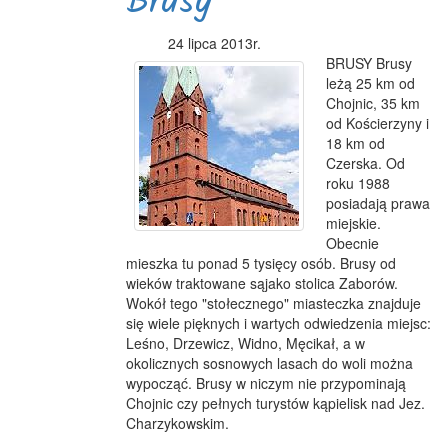
Brusy
24 lipca 2013r.
BRUSY Brusy
leżą 25 km od
Chojnic, 35 km
od Kościerzyny i
18 km od
Czerska. Od
roku 1988
posiadają prawa
miejskie.
Obecnie
mieszka tu ponad 5 tysięcy osób. Brusy od
wieków traktowane sąjako stolica Zaborów.
Wokół tego "stołecznego" miasteczka znajduje
się wiele pięknych i wartych odwiedzenia miejsc:
Leśno, Drzewicz, Widno, Męcikał, a w
okolicznych sosnowych lasach do woli można
wypocząć. Brusy w niczym nie przypominają
Chojnic czy pełnych turystów kąpielisk nad Jez.
Charzykowskim.