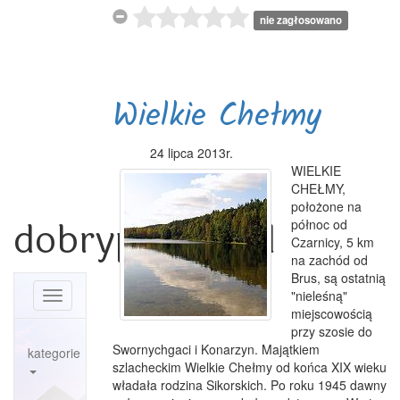
nie zagłosowano
Wielkie Chełmy
24 lipca 2013r.
WIELKIE
CHEŁMY,
położone na
dobrypowiat.pl
północ od
Czarnicy, 5 km
na zachód od
Brus, są ostatnią
"nieleśną"
Toggle
miejscowością
navigation
przy szosie do
Swornychgaci i Konarzyn. Majątkiem
kategorie
szlacheckim Wielkie Chełmy od końca XIX wieku
władała rodzina Sikorskich. Po roku 1945 dawny