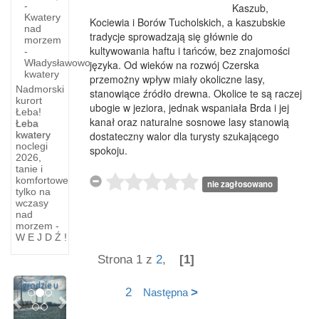
-
Kaszub,
Kwatery
Kociewia i Borów Tucholskich, a kaszubskie
nad
tradycje sprowadzają się głównie do
morzem
kultywowania haftu i tańców, bez znajomości
-
Władysławowo
języka. Od wieków na rozwój Czerska
kwatery
przemożny wpływ miały okoliczne lasy,
Nadmorski
stanowiące źródło drewna. Okolice te są raczej
kurort
ubogie w jeziora, jednak wspaniała Brda i jej
Łeba!
kanał oraz naturalne sosnowe lasy stanowią
Łeba
Międzyzdroje
kwatery
dostateczny walor dla turysty szukającego
Świnoujście
noclegi
spokoju.
—
2026,
-
tanie i
Świnoujście
Historia
komfortowe
nie zagłosowano
tylko na
Z
portu
wczasy
Międzyzdrojów
nad
Świnoujście
wyruszamy
morzem -
W E J D Ź !
- Historia
na
portu O
przedostatni
Strona 1 z
2
,
[1]
pierwszym
odcinek
Previous
Next
grodzie u
naszego
2
>
Następna