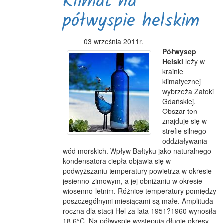
Klimat na
półwyspie helskim
03 września 2011r.
Półwysep
Helski
leży w
krainie
klimatycznej
wybrzeża Zatoki
Gdańskiej.
Obszar ten
znajduje się w
strefie silnego
oddziaływania
wód morskich. Wpływ Bałtyku jako naturalnego
kondensatora ciepła objawia się w
podwyższaniu temperatury powietrza w okresie
jesienno-zimowym, a jej obniżaniu w okresie
wiosenno-letnim. Różnice temperatury pomiędzy
poszczególnymi miesiącami są małe. Amplituda
roczna dla stacji Hel za lata 1951?1960 wynosiła
18,6°C. Na półwyspie występują długie okresy