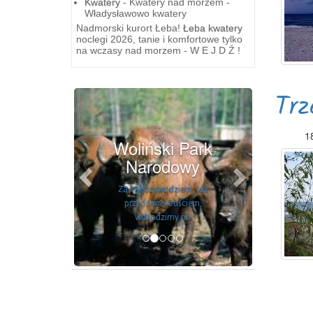
Kwatery
- Kwatery nad morzem -
Władysławowo kwatery
Nadmorski kurort Łeba!
Łeba kwatery
noclegi 2026, tanie i komfortowe tylko
na wczasy nad morzem - W E J D Ź !
Previous
Next
Trz
18
Woliński Park
Narodowy
Za Międzywodziem, tuż
przed Swiętouściem,
wchodzimy na