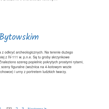
 Bytowskim
 z odkryć archeologicznych. Na terenie dużego
ej z IV-111 w. p.n.e. Są tu groby skrzynkowe
naleziono szereg popielnic pokrytych prostymi rytami,
 sceny figuralne (woźnica na 4-kotowym wozie
chowce) i urny z portretem ludzkich twarzy.
3
,
[1]
2
3
>
Następna