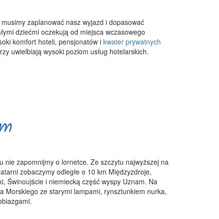
, musimy zaplanować nasz wyjazd i dopasować
łymi dziećmi oczekują od miejsca wczasowego
oki komfort hoteli, pensjonatów i
kwater prywatnych
zy uwielbiają wysoki poziom usług hotelarskich.
em
u nie zapomnijmy o lornetce. Ze szczytu najwyższej na
 latarni zobaczymy odległe o 10 km Międzyzdroje,
ki, Świnoujście i niemiecką część wyspy Uznam. Na
wa Morskiego ze starymi lampami, rynsztunkiem nurka,
obiazgami.