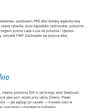
zebiatowa, autobusem PKS albo kolejką wąskotorową
 osada rybacka, duże kąpielisko nadmorskie, położone
zegiem jeziora Liwia Łuża od południa i Ujściem
, ośrodek FWP. Zachowało się jeszcze kilka
dno
u, mijamy położoną 600 m od brzegu wieś Swiętouść.
 jako port, leżało przy ujściu Dziwny. Piaski
tóre — jak sądząc po nazwie — musiało mieć w
e znaczenie o charakterze kultowym.