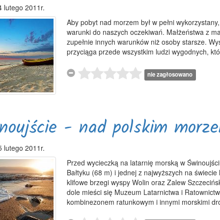
4 lutego 2011r.
Aby pobyt nad morzem był w pełni wykorzystany
warunki do naszych oczekiwań. Małżeństwa z ma
zupełnie innych warunków niż osoby starsze. Wys
przyciąga przede wszystkim ludzi wygodnych, któr
nie zagłosowano
noujście - nad polskim morz
5 lutego 2011r.
Przed wycieczką na latarnię morską w Świnoujści
Bałtyku (68 m) i jednej z najwyższych na świecie
klifowe brzegi wyspy Wolin oraz Zalew Szczecińs
dole mieści się Muzeum Latarnictwa i Ratownict
kombinezonem ratunkowym i innymi morskimi dr