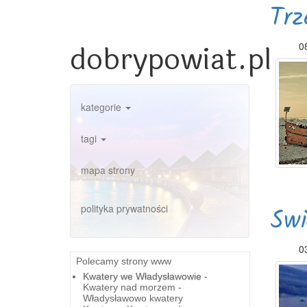
Trz
dobrypowiat.pl
08
kategorie
tagi
mapa strony
polityka prywatności
Swi
0
Polecamy strony www
Kwatery we Władysławowie
-
Kwatery nad morzem -
Władysławowo kwatery