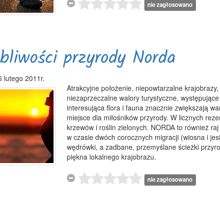
nie zagłosowano
bliwości przyrody Norda
6 lutego 2011r.
Atrakcyjne położenie, niepowtarzalne krajobrazy,
niezaprzeczalne walory turystyczne, występujące
interesująca flora i fauna znacznie zwiększają wa
miejsce dla miłośników przyrody. W licznych rez
krzewów i roślin zielonych.
NORDA
to również raj
w czasie dwóch corocznych migracji (wiosna i jesi
wędrówki, a zadbane, przemyślane ścieżki przyro
piękna lokalnego krajobrazu.
nie zagłosowano