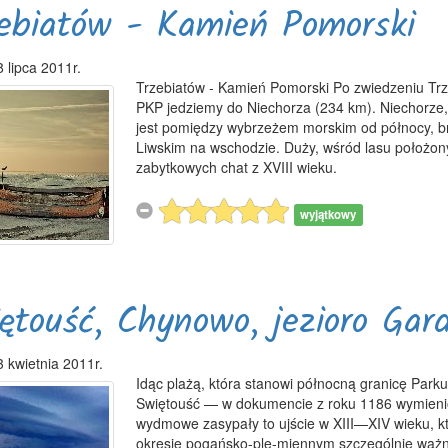
ebiatów - Kamień Pomorski
 lipca 2011r.
Trzebiatów - Kamień Pomorski Po zwiedzeniu Tr
PKP jedziemy do Niechorza (234 km). Niechorze,
jest pomiędzy wybrzeżem morskim od północy, br
Liwskim na wschodzie. Duży, wśród lasu położony
zabytkowych chat z XVIII wieku.
wyjątkowy
ętouść, Chynowo, jezioro Gar
3 kwietnia 2011r.
Idąc plażą, która stanowi północną granicę Park
Swiętouść — w dokumencie z roku 1186 wymienione
wydmowe zasypały to ujście w XIII—XIV wieku, k
okresie pogańsko-ple-miennym szczególnie ważn