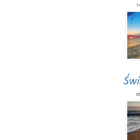
1
Świ
0