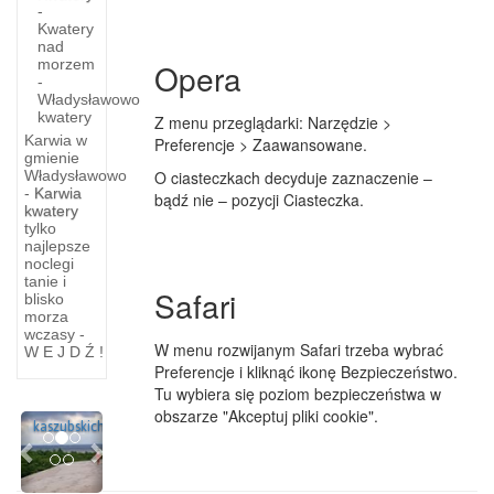
-
Kwatery
nad
morzem
Opera
-
Władysławowo
kwatery
Z menu przeglądarki: Narzędzie >
Karwia w
Preferencje > Zaawansowane.
gmienie
Kaszubski
O ciasteczkach decyduje zaznaczenie –
Władysławowo
pisarz
-
Karwia
bądź nie – pozycji Ciasteczka.
kwatery
z
tylko
najlepsze
powiatu
noclegi
tanie i
Był
Safari
blisko
jedynym
morza
chyba
wczasy -
W menu rozwijanym Safari trzeba wybrać
W E J D Ź !
huma­
Preferencje i kliknąć ikonę Bezpieczeństwo.
nistą
Tu wybiera się poziom bezpieczeństwa w
wśród
obszarze "Akceptuj pliki cookie".
Previous
Next
kaszubskich