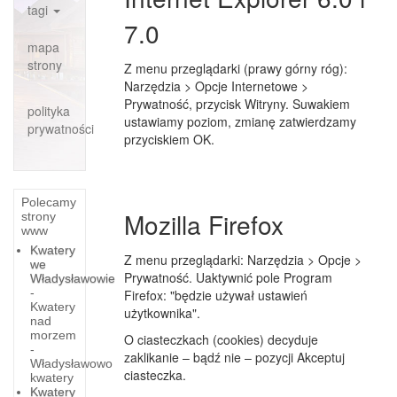
tagi
7.0
mapa
strony
Z menu przeglądarki (prawy górny róg):
Narzędzia > Opcje Internetowe >
Prywatność, przycisk Witryny. Suwakiem
polityka
ustawiamy poziom, zmianę zatwierdzamy
prywatności
przyciskiem OK.
Polecamy
Mozilla Firefox
strony
www
Kwatery
Z menu przeglądarki: Narzędzia > Opcje >
we
Prywatność. Uaktywnić pole Program
Władysławowie
-
Firefox: "będzie używał ustawień
Kwatery
użytkownika".
nad
morzem
O ciasteczkach (cookies) decyduje
-
zaklikanie – bądź nie – pozycji Akceptuj
Władysławowo
ciasteczka.
kwatery
Kwatery