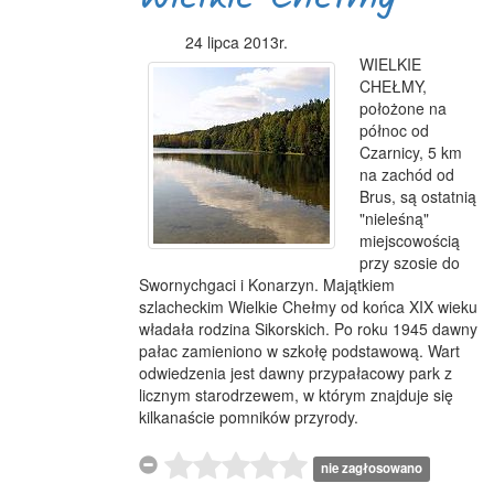
24 lipca 2013r.
WIELKIE
CHEŁMY,
położone na
północ od
Czarnicy, 5 km
na zachód od
Brus, są ostatnią
"nieleśną"
miejscowością
przy szosie do
Swornychgaci i Konarzyn. Majątkiem
szlacheckim Wielkie Chełmy od końca XIX wieku
władała rodzina Sikorskich. Po roku 1945 dawny
pałac zamieniono w szkołę podstawową. Wart
odwiedzenia jest dawny przypałacowy park z
licznym starodrzewem, w którym znajduje się
kilkanaście pomników przyrody.
nie zagłosowano