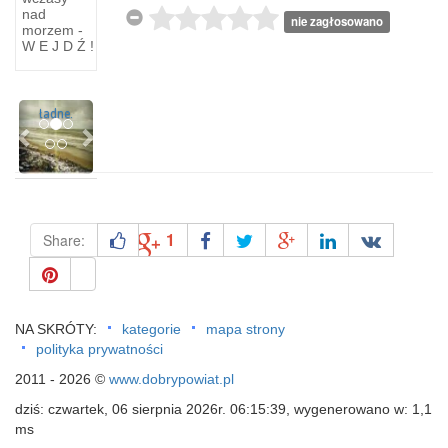
to
nad
nie zagłosowano
miasto
morzem -
W E J D Ź !
czyste,
zielone i
bardzo
Previous
Next
ładne.
1
Share:
NA SKRÓTY:
kategorie
mapa strony
polityka prywatności
2011 - 2026 ©
www.dobrypowiat.pl
dziś: czwartek, 06 sierpnia 2026r. 06:15:39, wygenerowano w: 1,1
ms