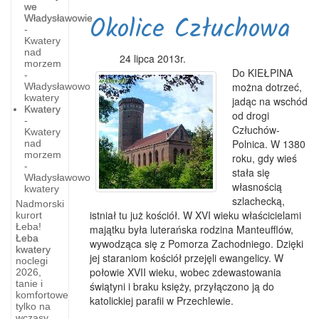
we
Okolice Człuchowa
Władysławowie
-
Kwatery
nad
24 lipca 2013r.
morzem
Do KIEŁPINA
-
można dotrzeć,
Władysławowo
kwatery
jadąc na wschód
Kwatery
od drogi
-
Człuchów-
Kwatery
Polnica. W 1380
nad
morzem
roku, gdy wieś
-
stała się
Władysławowo
własnością
kwatery
szlachecką,
Nadmorski
istniał tu już kościół. W XVI wieku właścicielami
kurort
Łeba!
majątku była luterańska rodzina Manteufflów,
Łeba
wywodząca się z Pomorza Zachodniego. Dzięki
kwatery
jej staraniom kościół przejęli ewangelicy. W
noclegi
historia
połowie XVII wieku, wobec zdewastowania
2026,
tanie i
Chojnic
świątyni i braku księży, przyłączono ją do
komfortowe
katolickiej parafii w Przechlewie.
tylko na
Chojnice
wczasy