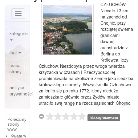
CZŁUCHÓW
Niecałe 13 km
Toggle
na zachód od
navigation
Chojnic, przy
rozciętej dwiema
kategorie
granicami
dawnej
autostradzie z
tagi
Berlina do
Królewca, leży
mapa
Człuchów. Niezdobyta przez wroga twierdza
strony
krzyżacka w czasach I Rzeczypospoliej
promieniowała na okoliczne ziemie jako siedziba
królewskiego starosty. Wszystko dla Człuchowa
polityka
zmieniło się po roku 1772, kiedy nieduże,
prywatności
zamieszkałe głównie przez Żydów miasto
utraciło swą rangę na rzecz sąsiednich Chojnic.
nie zagłosowano
Polecamy
strony
www
Kwatery