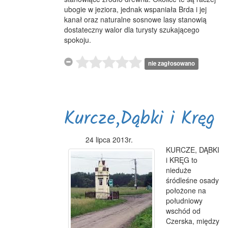
ubogie w jeziora, jednak wspaniała Brda i jej
kanał oraz naturalne sosnowe lasy stanowią
dostateczny walor dla turysty szukającego
spokoju.
nie zagłosowano
Kurcze,Dąbki i Kręg
24 lipca 2013r.
KURCZE, DĄBKI
i KRĘG to
nieduże
śródleśne osady
położone na
południowy
wschód od
Czerska, między