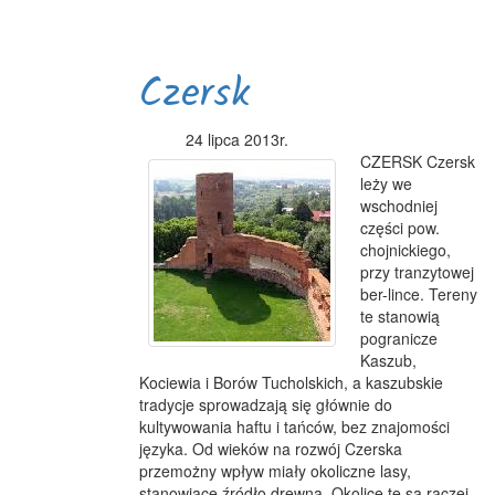
Czersk
24 lipca 2013r.
CZERSK Czersk
leży we
wschodniej
części pow.
chojnickiego,
przy tranzytowej
ber-lince. Tereny
te stanowią
pogranicze
Kaszub,
Kociewia i Borów Tucholskich, a kaszubskie
tradycje sprowadzają się głównie do
kultywowania haftu i tańców, bez znajomości
języka. Od wieków na rozwój Czerska
przemożny wpływ miały okoliczne lasy,
stanowiące źródło drewna. Okolice te są raczej