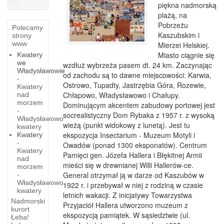
piękna nadmorską
plażą, na
Pobrzeżu
Polecamy
Kaszubskim i
strony
www
Mierzei Helskiej.
Miasto ciągnie się
Kwatery
we
wzdłuż wybrzeża pasem dt. 24 km. Zaczynając
Władysławowie
od zachodu są to dawne miejscowości: Karwia,
-
Ostrowo, Tupadty, Jastrzębia Góra, Rozewie,
Kwatery
Chłapowo, Władysławowo i Chałupy.
nad
morzem
Dominującym akcentem zabudowy portowej jest
-
socrealistyczny Dom Rybaka z 1957 r. z wysoką
Władysławowo
wieżą (punkt widokowy z lunetą). Jest tu
kwatery
ekspozycja Insectarium - Muzeum Motyli i
Kwatery
-
Owadów (ponad 1300 eksponatów). Centrum
Kwatery
Pamięci gen. Józefa Hallera i Błękitnej Armii
nad
mieści się w drewnianej Willi Hallerów-ce.
morzem
General otrzymał ją w darze od Kaszubów w
-
Władysławowo
1922 r. i przebywał w niej z rodziną w czasie
kwatery
letnich wakacji. Z inicjatywy Towarzystwa
Nadmorski
Przyjaciół Hallera utworzono muzeum z
kurort
ekspozycją pamiątek. W sąsiedztwie (ul.
Łeba!