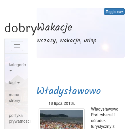
Toggle nav
dobrypowiat.pl
Wakacje
wczasy, wakacje, urlop
Toggle
navigation
kategorie
tagi
Władysławowo
mapa
strony
18 lipca 2013r.
Władysławowo
Port rybacki i
polityka
ośrodek
prywatności
turystyczny z