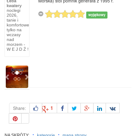
Morska) stoi pomnik generała z 1995 r.
Łeba
kwatery
Gdynia
noclegi
wyjątkowy
2026,
Orłowo...
tanie i
wycieczka
komfortowe
tylko na
z
wczasy
nad
Czterokilometrową
morzem -
W E J D Ź !
przestrzeń
z Sopotu
do
Previous
Next
Orłowa
1
Share:
NA SKRÓTY:
kategorie
mapa strony