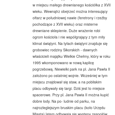
w miejscu małego drewnianego kościółka z XVII
wieku. Wewnątrz obejrzeć można interesujący
ołtarz w południowej nawie (feretrony i rzeźby
pochodzące z XVII wieku) oraz misterne
drewniane sklepienie. Duże wrażenie robi
ogrom kościoła i nie współgrający z tym miły
klimat świątyni. Na tyłach świątyni znajduje się
grobowiec rodziny Sikorskich - dawnych
właścicieli majątku Wielkie Chełmy, który w roku
1995 wkomponowano w nową kaplicę
pogrzebową. Niewielki park na pl. Jana Pawła II
założono po ostatniej wojnie. Wcześniej w tym
miejscu znajdował się staw, a na pobliskim
placu odbywały się targi. Dziś jest to miejsce
spacerowe. Przy pl. Jana Pawia II można kupić
dobre lody. Na po- ludnie od parku, na
najrozleglejszym bruskim placu (koło Urzędu
Miasta) latem odbywają się występy zespołów