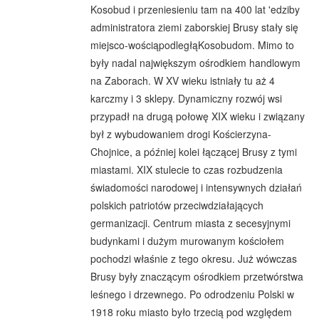
Kosobud i przeniesieniu tam na 400 lat 'edziby
administratora ziemi zaborskiej Brusy stały się
miejsco-wościąpodległąKosobudom. Mimo to
były nadal największym ośrodkiem handlowym
na Zaborach. W XV wieku istniały tu aż 4
karczmy i 3 sklepy. Dynamiczny rozwój wsi
przypadł na drugą połowę XIX wieku i związany
był z wybudowaniem drogi Kościerzyna-
Chojnice, a później kolei łączącej Brusy z tymi
miastami. XIX stulecie to czas rozbudzenia
świadomości narodowej i intensywnych działań
polskich patriotów przeciwdziałających
germanizacji. Centrum miasta z secesyjnymi
budynkami i dużym murowanym kościołem
pochodzi właśnie z tego okresu. Już wówczas
Brusy były znaczącym ośrodkiem przetwórstwa
leśnego i drzewnego. Po odrodzeniu Polski w
1918 roku miasto było trzecią pod względem