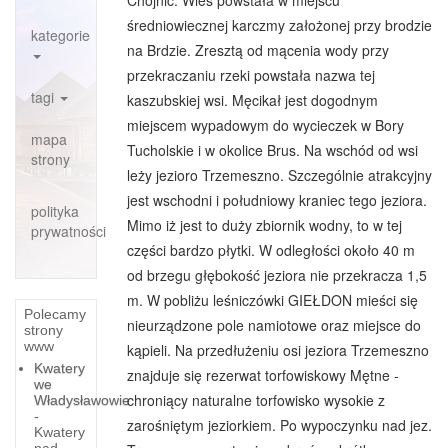
Chojnic. Wieś powstała w miejscu
średniowiecznej karczmy założonej przy brodzie
kategorie
na Brdzie. Zresztą od mącenia wody przy
przekraczaniu rzeki powstała nazwa tej
tagi
kaszubskiej wsi. Męcikał jest dogodnym
miejscem wypadowym do wycieczek w Bory
mapa
Tucholskie i w okolice Brus. Na wschód od wsi
strony
leży jezioro Trzemeszno. Szczególnie atrakcyjny
jest wschodni i południowy kraniec tego jeziora.
polityka
Mimo iż jest to duży zbiornik wodny, to w tej
prywatności
części bardzo płytki. W odległości około 40 m
od brzegu głębokość jeziora nie przekracza 1,5
m. W pobliżu leśniczówki GIEŁDON mieści się
Polecamy
nieurządzone pole namiotowe oraz miejsce do
strony
www
kąpieli. Na przedłużeniu osi jeziora Trzemeszno
Kwatery
znajduje się rezerwat torfowiskowy Mętne -
we
chroniący naturalne torfowisko wysokie z
Władysławowie
-
zarośniętym jeziorkiem. Po wypoczynku nad jez.
Kwatery
nad