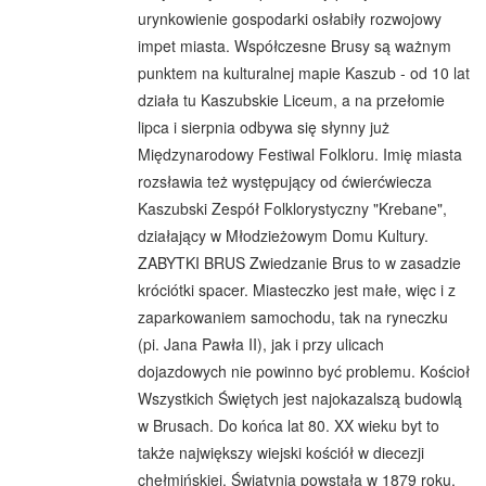
urynkowienie gospodarki osłabiły rozwojowy
impet miasta. Współczesne Brusy są ważnym
punktem na kulturalnej mapie Kaszub - od 10 lat
działa tu Kaszubskie Liceum, a na przełomie
lipca i sierpnia odbywa się słynny już
Międzynarodowy Festiwal Folkloru. Imię miasta
rozsławia też występujący od ćwierćwiecza
Kaszubski Zespół Folklorystyczny "Krebane",
działający w Młodzieżowym Domu Kultury.
ZABYTKI BRUS Zwiedzanie Brus to w zasadzie
króciótki spacer. Miasteczko jest małe, więc i z
zaparkowaniem samochodu, tak na ryneczku
(pi. Jana Pawła II), jak i przy ulicach
dojazdowych nie powinno być problemu. Kościoł
Wszystkich Świętych jest najokazalszą budowlą
w Brusach. Do końca lat 80. XX wieku byt to
także największy wiejski kościół w diecezji
chełmińskiej. Świątynia powstała w 1879 roku,