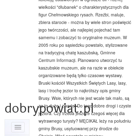
wielkości "dłubanek" o charakterystycznych dla
figur Chełmowskiego rysach. Rzeźbi, maluje,
zbiera starocie - można by wiele stron poświęcić
jego twórczości, ale najlepiej pojechać tam
samemu i zobaczyć to oryginalne muzeum. W
2005 roku po sąsiedzku powstało, stylizowane
na tradycyjną chatę kaszubską, Gminne
Centrum Informacji. Planowano utworzyć tu
kaszubskie muzeum, ale na razie w obiekcie
organizowane będą tylko czasowe wystawy.
Bruski kościół Wszystkich Świętych Lasy, lasy,
lasy i trochę jezior to najkrótszy opis gminy
Brusy. Wsie, których nie jest wcale tak mało, są
dobrypowiat.pl
za to duże i zwarte. Do tego dobre drogi i czyste
jeziora. Czy trzeba jeszcze czegoś więcej dia
wytrawnego turysty? MĘCIKAŁ leży na południu
Toggle
gminy Brusy, usytuowanej przy drodze do
navigation