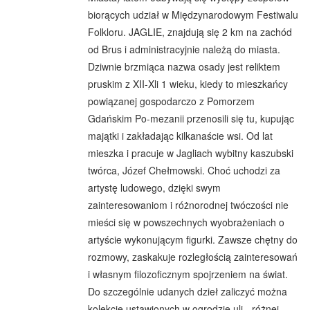
biorących udział w Międzynarodowym Festiwalu
Folkloru. JAGLIE, znajdują się 2 km na zachód
od Brus i administracyjnie należą do miasta.
Dziwnie brzmiąca nazwa osady jest reliktem
pruskim z XII-Xli 1 wieku, kiedy to mieszkańcy
powiązanej gospodarczo z Pomorzem
Gdańskim Po-mezanii przenosili się tu, kupując
majątki i zakładając kilkanaście wsi. Od lat
mieszka i pracuje w Jagliach wybitny kaszubski
twórca, Józef Chełmowski. Choć uchodzi za
artystę ludowego, dzięki swym
zainteresowaniom i różnorodnej twóczości nie
mieści się w powszechnych wyobrażeniach o
artyście wykonującym figurki. Zawsze chętny do
rozmowy, zaskakuje rozległością zainteresowań
i własnym filozoficznym spojrzeniem na świat.
Do szczególnie udanych dzieł zaliczyć można
kolekcję ustawionych w ogrodzie uli - różnej