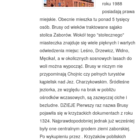
roku 1988
posiadają prawa
miejskie. Obecnie mieszka tu ponad 5 tysięcy
osób. Brusy od wieków traktowane sąjako
stolica Zaborów. Wokół tego "stołecznego"
miasteczka znajduje się wiele pięknych i wartych
odwiedzenia miejsc: Leśno, Drzewicz, Widno,
Męcikał, a w okolicznych sosnowych lasach do
woli można wypocząć. Brusy w niczym nie
przypominają Chojnic czy pełnych turystów
kąpielisk nad Jez. Charzykowskim. Śródleśne
jeziorka, ze względu na brak w pobliżu
ośrodków wczasowych, są zazwyczaj ciche i
bezludne. DZIEJE Pierwszy raz nazwa Brusy
pojawiła się w krzyżackich dokumentach z roku
1324. Najprawdopodobniej jednak już wcześniej
były one centralnym grodem ziemi zaborskiej.
Po wykupieniu przez . Krzyżaków pobliskich