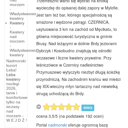
Trzemeszno warto się wybrać na krótką
morzem
wycieczkę do opisanej dalej zapory w Mylofie.
-
Władysławowo
Jest tam też bar, którego specjalnością są
kwatery
smażone i wędzone pstrągi. CZERNICA,
Kwatery
-
usytuowana 3 km na zachód od Męcikatu, to
Kwatery
główna miejscowość turystyczna w gminie
nad
morzem
Brusy. Nad leżącymi w dolinie Brdy jeziorami
-
Dybrzyk i Kosobudno znajdują się ośrodki
Władysławowo
kwatery
wczasowe i liczne kwatery prywatne. Przy
Nadmorski
leśniczówce w Czernicy nadleśnictwo
kurort
Łeba!
Przymuszewo wytyczyło niezbyt długą ścieżkę
Łeba
Rybołówstwo
przyrodniczą. Na zachodnim krańcu wsi mieści
kwatery
noclegi
?
się XIX-wieczny młyn tartaczny nad niewielką
2026,
Dialekt
strugą uchodzącą do Brdy.
tanie i
Główne
komfortowe
Kaszubski
tylko na
Ze
wczasy
dobry
względu
Ludność
nad
ocena
3,5
/
5
(na podstawie
192
ocen)
na
rybackich
morzem -
W E J D Ź !
specyficzne
wiosek
Portal
nadmorski
oferuje ogromną bazę