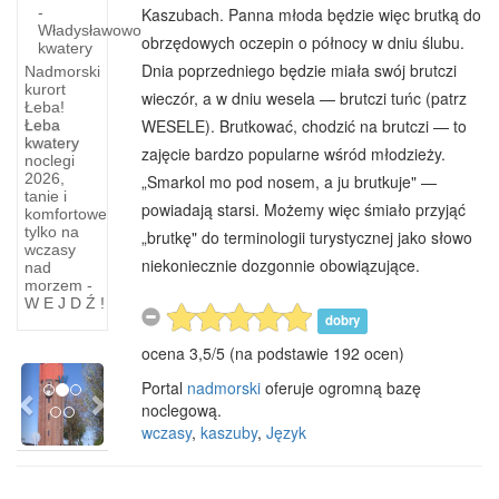
-
Kaszubach. Panna młoda będzie więc brutką do
Władysławowo
obrzędowych oczepin o pół­nocy w dniu ślubu.
kwatery
Dnia po­przedniego będzie miała swój brutczi
Nadmorski
kurort
wieczór, a w dniu wesela — brutczi tuńc (patrz
Łeba!
WESELE). Brutkować, chodzić na brutczi — to
Łeba
kwatery
zajęcie bardzo popularne wśród młodzieży.
noclegi
Zabytki
2026,
„Smarkol mo pod nosem, a ju brutkuje" —
tanie i
Człuchowa
powiadają starsi. Możemy więc śmiało przyjąć
komfortowe
tylko na
„brutkę" do termino­logii turystycznej jako słowo
ZABYTKI
wczasy
CZŁUCHOWA
niekoniecznie dozgonnie obo­wiązujące.
nad
Odkąd
morzem -
W E J D Ź !
wybudowano
dobry
obwodnicę
ocena
3,5
/
5
(na podstawie
192
ocen)
miasta,
Previous
Next
w
Portal
nadmorski
oferuje ogromną bazę
noclegową.
wczasy
,
kaszuby
,
Język