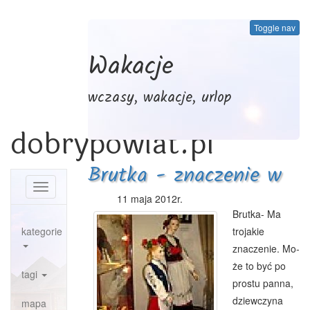
Toggle nav
Wakacje
wczasy, wakacje, urlop
dobrypowiat.pl
Brutka - znaczenie w
Toggle
jezyku kaszubskim
11 maja 2012r.
navigation
Brutka- Ma
kategorie
trojakie
znaczenie. Mo­
że to być po
tagi
prostu panna,
dziewczyna
mapa