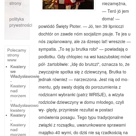
strony
niezamężna,
— Teró jó jem
doma! —
polityka
prywatności
powiódó Święty Pioter. — Jó, ten 39 lipnicczi
dochtór on zawde nóm socjalizm psuje. Te jes u
nós zaplanowany, ale za dzesęc lat! wreszcie —
sympatia. „To sę ju brutka robi" — powiada­ją o
Polecamy
strony
podlotku. Gdy chłopiec na wsi kaszubskiej mówi
www
pół- żartobliwie: „Idę do brutczi", oznacza to, że
Kwatery
zwyczajnie spotka się z dziewczyną. Brutka to
we
Władysławowie
jednak również — narzeczona. Jest nią od mo­
-
Kwatery
mentu, gdy swaty dojdą do porozumienia z
nad
rodzicami wybranki (patrz WRlSJE), a wizyta
morzem
-
rodziców dziewczyny w domu młodego, czyli
Władysławowo
wy- ględy, przyniesie rezultat w postaci
kwatery
Kwatery
omówienia posagu. Tego typu tradycjonalne
-
związki z rozsądku, uwarun­kowane sprawami
Kwatery
nad
majątko-40 wymi, do dziś nie są rzad­kością na
morzem