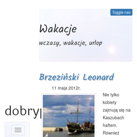
Toggle nav
Wakacje
wczasy, wakacje, urlop
Brzeziński Leonard
11 maja 2012r.
Nie tylko
kobiety
dobrypowiat.pl
zajmują się na
Kaszubach
haftem.
Toggle
Również
navigation