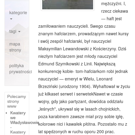
mężczyźni. I,
rzecz ciekawa
kategorie
— haft jest
zamiło­waniem nauczycieli. Swego czasu
tagi
znanym hafciarzem, prowadzącym nawet kursy
i swój zespół hafciarski, był nauczyciel
mapa
Maksymilian Le­wandowski z Kościerzyny. Dziś
strony
niezłym hafciarzem jest młody nauczyciel
Edmund Szymikowski z Linii. Naj­większą
polityka
konkurencję kobie- tom-hafciarkom robi jednak
prywatności
nauczyciel — emeryt w Wie­lu, Leonard
Brzeziński (uro­dzony 1904). Wyhaftował w życiu
już kilkaset serwet i serwetekNawet w czasie
Polecamy
wojny, gdy jako partyzant, dowódca oddziału
strony
www
„leśnych", ukrywał się w lasach choj­nickich,
Kwatery
poza karabinem za­wsze miał przy sobie igłę,
we
Władysławowie
kolorowe nici i kawałek płót­na. Pozostało mu z
-
lat spę­dzonych w ruchu oporu 200 prac.
Kwatery