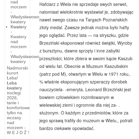
nad
Hafciarz z Wiela nie sprzedaje swych serwet,
morzem
na­tomiast wielokrotnie wysta­wiał je, zdobywając
-
Władysławowo
nawet swego czasu na Targach Po­znańskich
kwatery
Kwatery
złoty medal. Zaw­sze jednak można było hafty
-
jego oglądać. Przez lata — na stryszku, gdzie
Kwatery
nad
Brzeziński eksponował również świątki, Wyroby
morzem
z bursztynu, dawne sprzęty i inne zabytki
-
Władysławowo
przeszłości, które zbiera w swoim kącie Kaszub
kwatery
od wielu łat. Obecnie w Muzeum Kaszub­skim
Nadmorski
kurort
(patrz pod M), otwar­tym w Wielu w 1971 roku,.
Łeba!
% właśnie eksponującym szpe­raczy dorobek
Łeba
kwatery
nauczyciela- -emeryta. Leonard Brzeziński jest
noclegi
Diabelskie
bowiem człowiekiem roz­miłowanym w
2026,
tanie i
Skrzypki
wielewskiej ziemi i ogromnie dla niej za- .
komfortowe
służonym. O każdym z przed­miotów, które za
tylko na
To
wczasy
jego sprawą trafiły do muzeum w Wielu,, potrafi
instrument,
nad
na
bardzo ciekawie opo­wiadać.
morzem -
W E J D Ź !
którym,