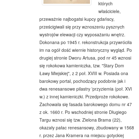
których
właściciele,
przeważnie najbogatsi kupcy gdańscy,
prześcigiwali się przy wznoszeniu pysznych
wystrojów elewacji czy wyposażaniu wnętrz.
Dokonana po 1945 r. rekonstrukcja przywróciła
im na ogół dość wiernie historyczny wygląd. Po
drugiej stronie Dworu Artusa, pod nr 45 wznosi
się rokokowa kamieniczka, tzw. "Stary Dom
Ławy Miejskiej", z 2 poł. XVIII w. Posiada ona
barokowy portal, pochodzący podobnie jak i
dwa renesansowe pilastry 'przyziemia (poł. XVI
w.) z innej kamieniczki. Przedproże rokokowe.
Zachowała się fasada barokowego domu nr 47
z ok. 1660 r. Po wschodniej stronie Długiego
Targu wznosi się tzw. Zielona Brama (22),
okazały pałac renesansowy, zbudowany w 1568
r. przez Jana Kramera na miejscu gotyckiej