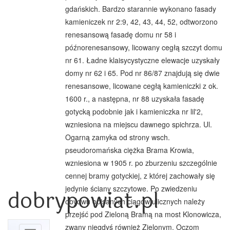
gdańskich. Bardzo starannie wykonano fasady
kamieniczek nr 2:9, 42, 43, 44, 52, odtworzono
renesansową fasadę domu nr 58 i
późnorenesansowy, licowany cegłą szczyt domu
nr 61. Ładne klaisycystyczne elewacje uzyskały
domy nr 62 i 65. Pod nr 86/87 znajdują się dwie
renesansowe, licowane cegłą kamieniczki z ok.
1600 r., a następna, nr 88 uzyskała fasadę
gotycką podobnie jak i kamieniczka nr lil'2,
wzniesiona na miejscu dawnego spichrza. Ul.
Ogarną zamyka od strony wsch.
pseudoromańska ciężka Brama Krowia,
wzniesiona w 1905 r. po zburzeniu szczególnie
cennej bramy gotyckiej, z której zachowały się
jedynie ściany szczytowe. Po zwiedzeniu
dobrypowiat.pl
obydwu opisanych ciągów ulicznych należy
przejść pod Zieloną Bramą na most Klonowicza,
zwany niegdyś również Zielonym. Oczom