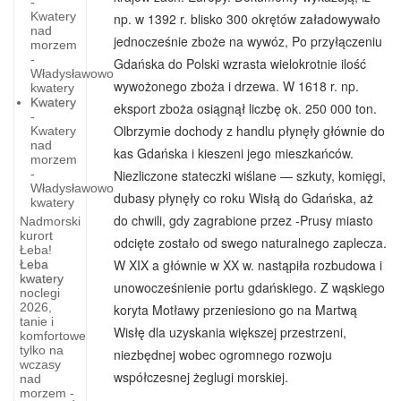
-
Kwatery
np. w 1392 r. blisko 300 okrętów załadowywało
nad
jednocześnie zboże na wywóz, Po przyłączeniu
morzem
-
Gdańska do Polski wzrasta wielokrotnie ilość
Władysławowo
wywożonego zboża i drzewa. W 1618 r. np.
kwatery
Kwatery
eksport zboża osiągnął liczbę ok. 250 000 ton.
-
Olbrzymie dochody z handlu płynęły głównie do
Kwatery
nad
kas Gdańska i kieszeni jego mieszkańców.
morzem
-
Niezliczone stateczki wiślane — szkuty, komięgi,
Władysławowo
dubasy płynęły co roku Wisłą do Gdańska, aż
kwatery
do chwili, gdy zagrabione przez -Prusy miasto
Nadmorski
Brutka
kurort
odcięte zostało od swego naturalnego zaplecza.
Łeba!
-
W XIX a głównie w XX w. nastąpiła rozbudowa i
Łeba
znaczenie
kwatery
unowocześnienie portu gdańskiego. Z wąskiego
noclegi
w
2026,
koryta Motławy przeniesiono go na Martwą
tanie i
jezyku
Wisłę dla uzyskania większej przestrzeni,
komfortowe
tylko na
niezbędnej wobec ogromnego rozwoju
Brutka-
wczasy
Ma
współczesnej żeglugi morskiej.
nad
trojakie
morzem -