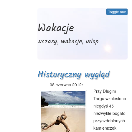
Toggle nav
Wakacje
wczasy, wakacje, urlop
Historyczny wygląd
Gdańska
08 czerwca 2012r.
Przy Długim
Targu wzniesiono
niegdyś 45
niezwykle bogato
przyozdobionych
kamieniczek,