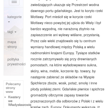
Toggle
zwiedzających ukazuje się Przestrzeń wodna
navigation
dawnego portu gdańskiego. Jest to koryto rzeki
kategorie
Motławy. Port mieścił się w korycie rzeki
Motławy nieco powyżej jej ujścia do Wisły i był
bardzo wygodną, nie narażoną zbytnio na
tagi
zapiaszczenie ani wylewy wiślane, przystanią.
Przez cale wieki znajdowało się tu centrum
mapa
strony
wymiany handlowej między Polską a wielu
nadmorskimi krajami Europy. Tysiące statków
rocznie zatrzymywało się przy drewnianych
polityka
prywatności
pomostach, na które wyładowywano sukna,
skóry, wina, meble, korzenie itp. towary, by
następnie zabierać ze składów na Wyspie
Spichlerze zboże, wosk, potaż, smołę i inne
Polecamy
strony
płody polskiej ziemi. Gdańskie piwnice i spichrze
www
gromadziły olbrzymie zapasy towarów
Kwatery
przeznaczonych dla odbiorców z Polski i z wielu
we
Władysławowie
krajów zach. Europy. Dokumenty wykazują, iż