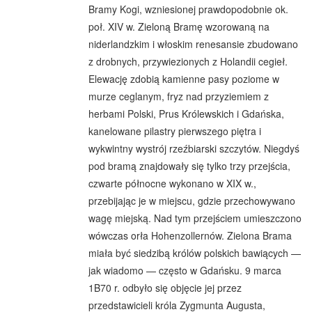
Bramy Kogi, wzniesionej prawdopodobnie ok.
poł. XIV w. Zieloną Bramę wzorowaną na
niderlandzkim i włoskim renesansie zbudowano
z drobnych, przywiezionych z Holandii cegieł.
Elewację zdobią kamienne pasy poziome w
murze ceglanym, fryz nad przyziemiem z
herbami Polski, Prus Królewskich i Gdańska,
kanelowane pilastry pierwszego piętra i
wykwintny wystrój rzeźbiarski szczytów. Niegdyś
pod bramą znajdowały się tylko trzy przejścia,
czwarte północne wykonano w XIX w.,
przebijając je w miejscu, gdzie przechowywano
wagę miejską. Nad tym przejściem umieszczono
wówczas orła Hohenzollernów. Zielona Brama
miała być siedzibą królów polskich bawiących —
jak wiadomo — często w Gdańsku. 9 marca
1B70 r. odbyło się objęcie jej przez
przedstawicieli króla Zygmunta Augusta,