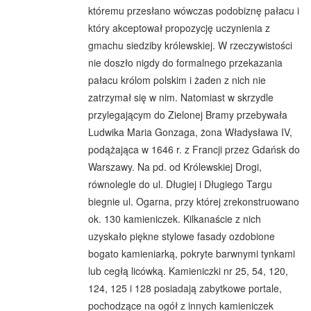
któremu przesłano wówczas podobiznę pałacu i
który akceptował propozycję uczynienia z
gmachu siedziby królewskiej. W rzeczywistości
nie doszło nigdy do formalnego przekazania
pałacu królom polskim i żaden z nich nie
zatrzymał się w nim. Natomiast w skrzydle
przylegającym do Zielonej Bramy przebywała
Ludwika Maria Gonzaga, żona Władysława IV,
podążająca w 1646 r. z Francji przez Gdańsk do
Warszawy. Na pd. od Królewskiej Drogi,
równolegle do ul. Długiej i Długiego Targu
biegnie ul. Ogarna, przy której zrekonstruowano
ok. 130 kamieniczek. Kilkanaście z nich
uzyskało piękne stylowe fasady ozdobione
bogato kamieniarką, pokryte barwnymi tynkami
lub cegłą licówką. Kamieniczki nr 25, 54, 120,
124, 125 i 128 posiadają zabytkowe portale,
pochodzące na ogół z innych kamieniczek