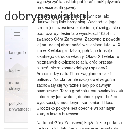
wypożyczyć kajaki lub pobierać nauki pływania
na desce surfingowej.
dobrypowiat.pl
Jezioro ma bardzo słabo rozwiniętą, ale
malowniczą linię brzegową. Wschodnia jego
strona jest częściowo zalesiona, rozciąga się u
podnuza wyniesienia o wysokości 102,4 m,
Toggle
zwanego Górą Zamkową. Zapewne z powodu
navigation
jej naturalnej obronności wzniesiono tutaj w IX
lub w X wieku grodzisko, pełniące funkcję
kategorie
lokalnego ośrodka władzy. Około
XII
wieku, w
nieznanych okolicznościach, gród przestał
istnieć. Może został zdobyty i spalony?
tagi
Archeolodzy natrafili na zwęglone resztki
palisady. Na platformie szczytowej wzgórza
mapa
zachowały się wyraźne ślady po dawnym
strony
osadnictwie. Teren grodziska ma owalny kształt
i otoczony jest wałem, dochodzącym do 2 m
wysokości, umocnionym kamieniami i fosą.
polityka
Grodzisko pokryte jest obecnie wspaniałym,
prywatności
starym lasem bukowym.
Na temat Góry Zamkowej krążą liczne podania.
Jedno z nich tak tłumaczy genezę powstania