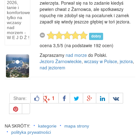
—
zwierzęta. Porwał się na to zadanie kiedyś
2026,
tanie i
Historia
pewien chwat z Żarnowca, ale spotkawszy
komfortowe
ropuchę nie zdobył się na pocałunek i zamek
tylko na
Historia
zapadł się wtedy jeszcze głębiej w toń jeziora.
wczasy
miasta
nad
Świnoujście.
morzem -
dobry
W E J D Ź !
W roku
ocena
3,5
/
5
(na podstawie
192
ocen)
1744
król
Zapraszamy
nad morze
do Polski.
Previous
Next
pruski
Jezioro Żarnowieckie
,
wczasy w Polsce
,
jeziora
,
nad jeziorem
1
Share:
NA SKRÓTY:
kategorie
mapa strony
polityka prywatności