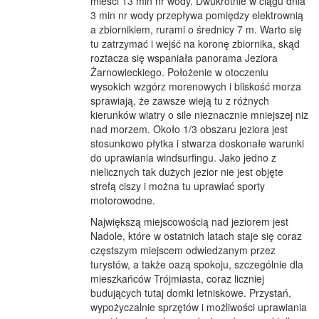
mieści 13 min nr wody. Dwukrotnie w ciągu dnia
3 min nr wody przepływa pomiędzy elektrownią
a zbiornikiem, rurami o średnicy 7 m. Warto się
tu zatrzymać i wejść na koronę zbiornika, skąd
roztacza się wspaniała panorama Jeziora
Żarnowieckiego. Położenie w otoczeniu
wysokich wzgórz morenowych i bliskość morza
sprawiają, że zawsze wieją tu z różnych
kierunków wiatry o sile nieznacznie mniejszej niz
nad morzem. Około 1/3 obszaru jeziora jest
stosunkowo płytka i stwarza doskonałe warunki
do uprawiania windsurfingu. Jako jedno z
nielicznych tak dużych jezior nie jest objęte
strefą ciszy i można tu uprawiać sporty
motorowodne.
Największą miejscowością nad jeziorem jest
Nadole, które w ostatnich latach staje się coraz
częstszym miejscem odwiedzanym przez
turystów, a także oazą spokoju, szczególnie dla
mieszkańców Trójmiasta, coraz liczniej
budujących tutaj domki letniskowe. Przystań,
wypożyczalnie sprzętów i możliwości uprawiania