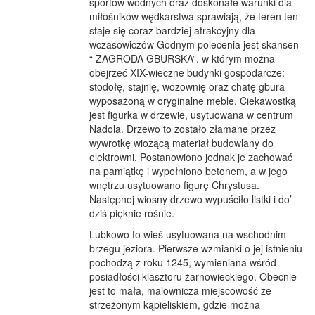
sportów wodnych oraz doskonałe warunki dla
miłośników wędkarstwa sprawiają, że teren ten
staje się coraz bardziej atrakcyjny dla
wczasowiczów Godnym polecenia jest skansen
“
ZAGRODA
GBURSKA
”. w którym można
obejrzeć
XIX
-wieczne budynki gospodarcze:
stodołę, stajnię, wozownię oraz chatę gbura
wyposażoną w oryginalne meble. Ciekawostką
jest figurka w drzewie, usytuowana w centrum
Nadola. Drzewo to zostało złamane przez
wywrotkę wiozącą materiał budowlany do
elektrowni. Postanowiono jednak je zachować
na pamiątkę i wypełniono betonem, a w jego
wnętrzu usytuowano figurę Chrystusa.
Następnej wiosny drzewo wypuściło listki i do’
dziś pięknie rośnie.
Lubkowo to wieś usytuowana na wschodnim
brzegu jeziora. Pierwsze wzmianki o jej istnieniu
pochodzą z roku 1245, wymieniana wśród
posiadłości klasztoru żarnowieckiego. Obecnie
jest to mała, malownicza miejscowość ze
strzeżonym kąpieliskiem, gdzie można