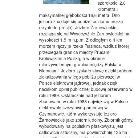
szerokości 2,6
kilometra i
maksymalnej głębokości 16,6 metra. Dno
jeziora znajduje się poniżej poziomu morza
(kryptode-presja). Jezioro Żarnowieckie
rozciąga się na Wysoczyźnie Żarnowieckiej na
wysokości 1,5 m n.p.m. Z odległym o 4 km
morzem łączy je rzeka Piaśnica, wzdłuż której
przebiegała granica między Prusami
Królewskimi a Polską, a w okresie
międzywojennym granica między Polską a
Niemcami. Jezioro zyskało sławę dzięki próbom
zlokalizowania w jego pobliżu pierwszej w
Polsce elektrowni jądrowej, jednak dzięki
naciskom opinii publicznej budowę przerwano w
roku 1989. Ostatecznie nad jeziorem
zbudowano w roku 1983 największą w Polsce
elektrownię szczytowo-pompową w
Czymanowie, która wykorzystuje jezioro
Żarnowieckie jako zbiornik dolny. Zbiornik górny,
wybudowany na pobliskim płaskowyżu, jest
całkowicie sztuczny, ma powierzchnię 135 ha i