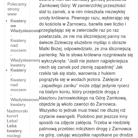
Polecamy
Zamkowej Góry: W zamierzchłej przeszłości
strony
stał tu zamek, a w nim mieszkała niezwykłej
www
urody królewna. Pewnego razu, wybierając się
Kwatery
do kościoła w Żarnowcu, barwiła swe liczko i
we
przeglądając się w zwierciadle raz po raz
Władysławowie
-
powtarzała, ze nie ma śliczniejszej panny na
Kwatery
świecie.Dziewczę służebne myśląc o obrazie
nad
Matki Bożej, odpowiedziało, ze zna śliczniejszą
morzem
panienkę. Na te słowa królewna rozgniewała się
-
Władysławowo
i wykrzyknęła: "Jeśli nie jestem najpiękniejsza
kwatery
niech się zamek pod ziemię zapadniej” Jak
Kwatery
rzekła tak się stało, warownia z hukiem
-
pogrążyła się w wodach jeziora. Zaklęcie z
Kwatery
nad
..zapadłego zaniku” może zdjąć jedynie rycerz
morzem
na białym koniu, który przejedzie drogą z
-
klasztoru żarnowieckiego na Górę Zamkową,
Władysławowo
objedzie ją wkoło zawróci do Żarnowca.
kwatery
Wszystko to jednak musi trwać nie dłużej niż
Nadmorski
czytanie ewangelii. Podobno jest jeszcze inny
kurort
Łeba!
sposób na zdjęcie zaklęcia. Trzeba w niedzielę
Łeba
palmową przebiec milczkiem drogę z Żarnowca
Świnoujście
kwatery
na górę, całując wszystkie napotkane po drodze
noclegi