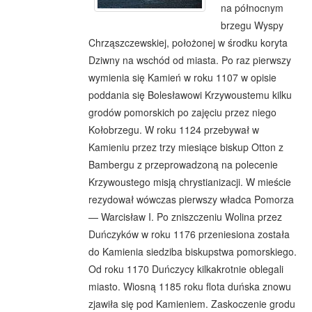
na północnym
brzegu Wyspy
Chrząszczewskiej, położonej w środku koryta
Dziwny na wschód od miasta. Po raz pierwszy
wymienia się Kamień w roku 1107 w opisie
poddania się Bolesławowi Krzywoustemu kilku
grodów pomorskich po zajęciu przez niego
Kołobrzegu. W roku 1124 przebywał w
Kamieniu przez trzy miesiące biskup Otton z
Bambergu z przeprowadzoną na polecenie
Krzywoustego misją chrystianizacji. W mieście
rezydował wówczas pierwszy władca Pomorza
— Warcisław I. Po zniszczeniu Wolina przez
Duńczyków w roku 1176 przeniesiona została
do Kamienia siedziba biskupstwa pomorskiego.
Od roku 1170 Duńczycy kilkakrotnie oblegali
miasto. Wiosną 1185 roku flota duńska znowu
zjawiła się pod Kamieniem. Zaskoczenie grodu