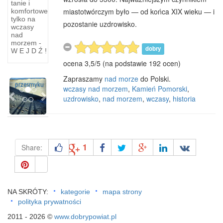
tanie i
miastotwórczym było — od końca XIX wieku — i
komfortowe
Stare
tylko na
Drawsko
pozostanie uzdrowisko.
wczasy
to wieś
nad
na
morzem -
dobry
W E J D Ź !
Pojezierzu
ocena
3,5
/
5
(na podstawie
192
ocen)
Drawskim
na
Zapraszamy
nad morze
do Polski.
Previous
Next
przesmyku
wczasy nad morzem
,
Kamień Pomorski
,
uzdrowisko
,
nad morzem
,
wczasy
,
historia
1
Share:
NA SKRÓTY:
kategorie
mapa strony
polityka prywatności
2011 - 2026 ©
www.dobrypowiat.pl