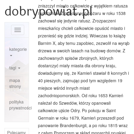
dobrypowiat.pl
zniszczył miasto całkowicie z wyjątkiem ratusza
i kościołów. Z ponownego pożaru w roku 1538
zachował się jedynie ratusz. Zrozpaczeni
mieszkańcy chcieli całkowicie opuścić miasto i
Toggle
przenieść się gdzie indziej. Wówczas to książę
navigation
Barnim X, aby temu zapobiec, zezwolił na wyrąb
kategorie
drzewa w swoich lasach na budowę domów. Z
zachowanych spisów zbrojnych, których
dostarczyć miały miasta dla obrony kraju,
tagi
dowiadujemy się, że Kamień stawiał 8 konnych i
mapa
40 pieszych, zajmując pod tym względem 19
strony
miejsce wśród innych miast
zachodniopomorskich. Od roku 1653 Kamień
polityka
należał do Szwedów, którzy opanowali
prywatności
całkowicie ujście Odry. Po pokoju w Saint
Germain w roku 1679, Kamień przeszedł pod
panowanie Brandenburgii, a po roku 1815 wraz
z całym Pomorzem w skład monarchii pruskiej.
Polecamy