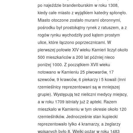
po najeździe brandenburskim w roku 1308,
kiedy całe miasto z wyjątkiem katedry spłonęło.
Miasto otoczone zostało murami obronnymi,
pośrodku był prostokątny rynek z ratuszem, a z
rogów rynku wychodziły pod kątem prostym
ulice, które łączono poprzecznicami. W
pierwszej połowie XIV wieku Kamień liczył około
500 mieszkańców a 200 lat później nieco
poniżej 1000. Z początkiem XVII wieku
notowano w Kamieniu 25 piwowarów, 17
szewców, 9 krawców, 6 piekarzy i 5 kowali (inni
rzemieślnicy reprezentowani są w mniejszej
grupie). Występują też nieliczni medycy miejscy,
a w roku 1709 istniały już 2 apteki. Razem
mieszkało w Kamieniu w tym okresie około 120
rzemieślników. Jednocześnie stan kupiecki
reprezentowało tylko 4 kramarzy, a żeglarzy
wpisanych było 8. Wielki pożar w roku 1483