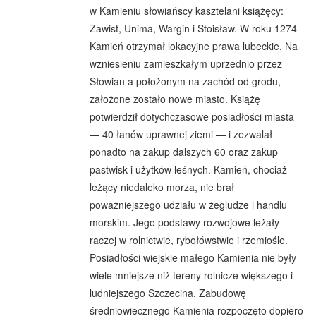
w Kamieniu słowiańscy kasztelani książęcy:
Zawist, Unima, Wargin i Stoisław. W roku 1274
Kamień otrzymał lokacyjne prawa lubeckie. Na
wzniesieniu zamieszkałym uprzednio przez
Słowian a położonym na zachód od grodu,
założone zostało nowe miasto. Książę
potwierdził dotychczasowe posiadłości miasta
— 40 łanów uprawnej ziemi — i zezwalał
ponadto na zakup dalszych 60 oraz zakup
pastwisk i użytków leśnych. Kamień, chociaż
leżący niedaleko morza, nie brał
poważniejszego udziału w żegludze i handlu
morskim. Jego podstawy rozwojowe leżały
raczej w rolnictwie, rybołówstwie i rzemiośle.
Posiadłości wiejskie małego Kamienia nie były
wiele mniejsze niż tereny rolnicze większego i
ludniejszego Szczecina. Zabudowę
średniowiecznego Kamienia rozpoczęto dopiero