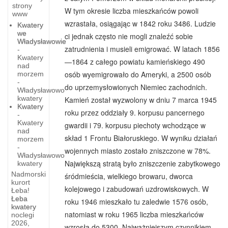
strony
W tym okresie liczba mieszkańców powoli
www
wzrastała, osiągając w 1842 roku 3486. Ludzie
Kwatery
we
ci jednak często nie mogli znaleźć sobie
Władysławowie
zatrudnienia i musieli emigrować. W latach 1856
-
Kwatery
—1864 z całego powiatu kamieńskiego 490
nad
osób wyemigrowało do Ameryki, a 2500 osób
morzem
-
do uprzemysłowionych Niemiec zachodnich.
Władysławowo
kwatery
Kamień został wyzwolony w dniu 7 marca 1945
Kwatery
roku przez oddziały 9. korpusu pancernego
-
Kwatery
gwardii i 79. korpusu piechoty wchodzące w
nad
skład 1 Frontu Białoruskiego. W wyniku działań
morzem
-
wojennych miasto zostało zniszczone w 78%.
Władysławowo
Największą stratą było zniszczenie zabytkowego
kwatery
Nadmorski
śródmieścia, wielkiego browaru, dworca
kurort
kolejowego i zabudowań uzdrowiskowych. W
Łeba!
Łeba
roku 1946 mieszkało tu zaledwie 1576 osób,
kwatery
Stare
natomiast w roku 1965 liczba mieszkańców
noclegi
Drawsko
2026,
wzrosła do 5300. Najważniejszym czynnikiem