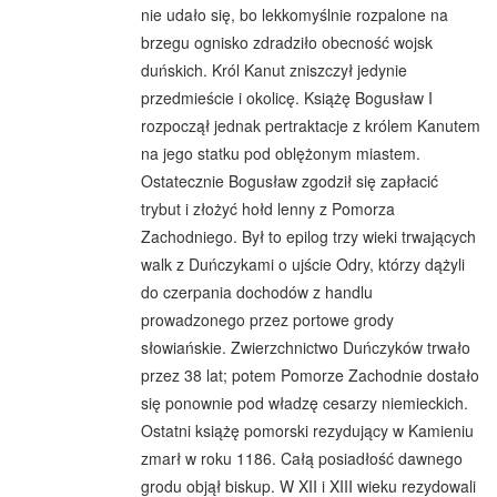
nie udało się, bo lekkomyślnie rozpalone na
brzegu ognisko zdradziło obecność wojsk
duńskich. Król Kanut zniszczył jedynie
przedmieście i okolicę. Książę Bogusław I
rozpoczął jednak pertraktacje z królem Kanutem
na jego statku pod oblężonym miastem.
Ostatecznie Bogusław zgodził się zapłacić
trybut i złożyć hołd lenny z Pomorza
Zachodniego. Był to epilog trzy wieki trwających
walk z Duńczykami o ujście Odry, którzy dążyli
do czerpania dochodów z handlu
prowadzonego przez portowe grody
słowiańskie. Zwierzchnictwo Duńczyków trwało
przez 38 lat; potem Pomorze Zachodnie dostało
się ponownie pod władzę cesarzy niemieckich.
Ostatni książę pomorski rezydujący w Kamieniu
zmarł w roku 1186. Całą posiadłość dawnego
grodu objął biskup. W XII i XIII wieku rezydowali