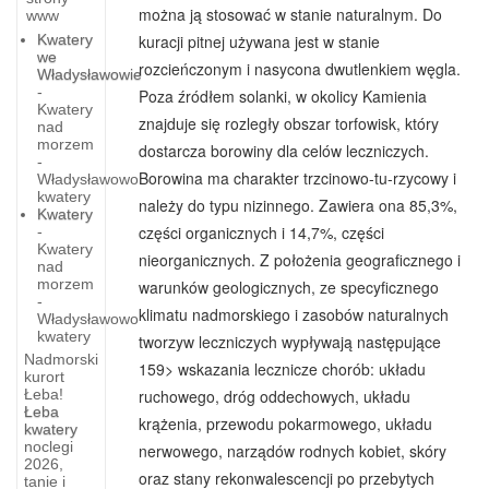
można ją stosować w stanie naturalnym. Do
www
Kwatery
kuracji pitnej używana jest w stanie
we
rozcieńczonym i nasycona dwutlenkiem węgla.
Władysławowie
-
Poza źródłem solanki, w okolicy Kamienia
Kwatery
znajduje się rozległy obszar torfowisk, który
nad
morzem
dostarcza borowiny dla celów leczniczych.
-
Borowina ma charakter trzcinowo-tu-rzycowy i
Władysławowo
kwatery
należy do typu nizinnego. Zawiera ona 85,3%,
Kwatery
części organicznych i 14,7%, części
-
Kwatery
nieorganicznych. Z położenia geograficznego i
nad
morzem
warunków geologicznych, ze specyficznego
-
klimatu nadmorskiego i zasobów naturalnych
Władysławowo
kwatery
tworzyw leczniczych wypływają następujące
Turystyka
Nadmorski
159> wskazania lecznicze chorób: układu
dawniej
kurort
ruchowego, dróg oddechowych, układu
Łeba!
i
Łeba
krążenia, przewodu pokarmowego, układu
kwatery
dziś
noclegi
nerwowego, narządów rodnych kobiet, skóry
-
2026,
oraz stany rekonwalescencji po przebytych
tanie i