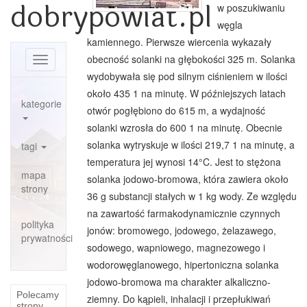
dobrypowiat.pl
w poszukiwaniu
węgla
kamiennego. Pierwsze wiercenia wykazały
obecność solanki na głębokości 325 m. Solanka
Toggle
navigation
wydobywała się pod silnym ciśnieniem w ilości
około 435 1 na minutę. W późniejszych latach
kategorie
otwór pogłębiono do 615 m, a wydajność
solanki wzrosła do 600 1 na minutę. Obecnie
solanka wytryskuje w ilości 219,7 1 na minutę, a
tagi
temperatura jej wynosi 14°C. Jest to stężona
mapa
solanka jodowo-bromowa, która zawiera około
strony
36 g substancji stałych w 1 kg wody. Ze względu
na zawartość farmakodynamicznie czynnych
polityka
jonów: bromowego, jodowego, żelazawego,
prywatności
sodowego, wapniowego, magnezowego i
wodorowęglanowego, hipertoniczna solanka
jodowo-bromowa ma charakter alkaliczno-
Polecamy
ziemny. Do kąpieli, inhalacji i przepłukiwań
strony