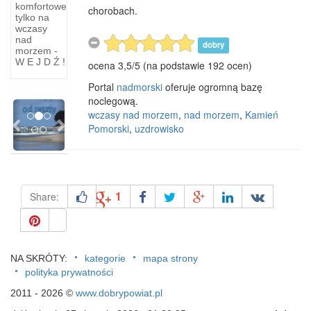
komfortowe
Do
chorobach.
tylko na
końca
wczasy
nieomal
nad
dobry
XIX
morzem -
W E J D Ź !
ocena
3,5
/
5
(na podstawie
192
ocen)
stulecia
Hel był
Portal
nadmorski
oferuje ogromną bazę
odcięty
noclegową.
Previous
Next
od reszty
wczasy nad morzem
,
nad morzem
,
Kamień
Pomorski
,
uzdrowisko
1
Share:
NA SKRÓTY:
kategorie
mapa strony
polityka prywatności
2011 - 2026 ©
www.dobrypowiat.pl