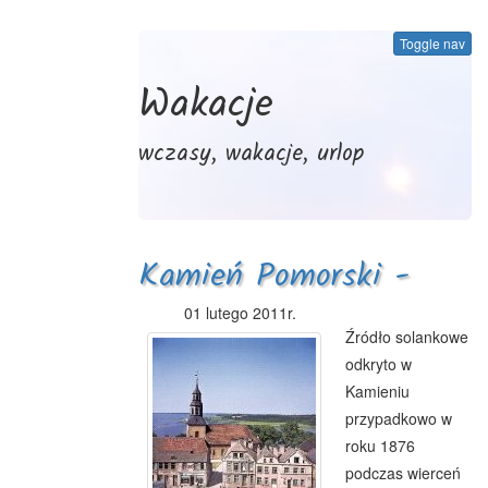
Toggle nav
Wakacje
wczasy, wakacje, urlop
Kamień Pomorski -
Uzdrowisko
01 lutego 2011r.
Źródło solankowe
odkryto w
Kamieniu
przypadkowo w
roku 1876
podczas wierceń