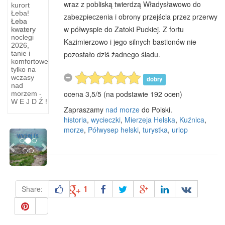
wraz z pobliską twierdzą Władysławowo do
kurort
Łeba!
zabezpieczenia i obrony przejścia przez przerwy
Łeba
Wycieczki
w półwyspie do Zatoki Puckiej. Z fortu
kwatery
noclegi
z
Kazimierzowo i jego silnych bastionów nie
2026,
pozostało dziś żadnego śladu.
tanie i
Chmielna
komfortowe
tylko na
Krótkie
wczasy
dobry
wycieczki
nad
ocena
3,5
/
5
(na podstawie
192
ocen)
z
morzem -
W E J D Ź !
Chmielna
Zapraszamy
nad morze
do Polski.
Prócz
historia
,
wycieczki
,
Mierzeja Helska
,
Kuźnica
,
opisanych
morze
,
Półwysep helski
,
turystka
,
urlop
Previous
Next
wyżej (s.
1
Share: