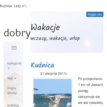
Kuźnica. Leży o">
Toggle nav
Wakacje
dobrypowiat.pl
wczasy, wakacje, urlop
Toggle
navigation
Kuźnica
kategorie
21 sierpnia 2011r.
tagi
Po przejechaniu
7 km od Jastarni
mapa
pociąg
strony
zatrzymuje się
we wsi rybackiej,
polityka