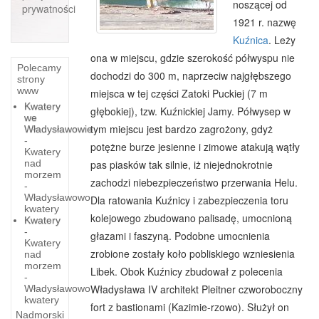
noszącej od
prywatności
1921 r. nazwę
Kuźnica
. Leży
ona w miejscu, gdzie szerokość półwyspu nie
Polecamy
dochodzi do 300 m, naprzeciw najgłębszego
strony
www
miejsca w tej części Zatoki Puckiej (7 m
Kwatery
głębokiej), tzw. Kuźnickiej Jamy. Półwysep w
we
tym miejscu jest bardzo zagrożony, gdyż
Władysławowie
-
potężne burze jesienne i zimowe atakują wątły
Kwatery
nad
pas piasków tak silnie, iż niejednokrotnie
morzem
zachodzi niebezpieczeństwo przerwania Helu.
-
Władysławowo
Dla ratowania Kuźnicy i zabezpieczenia toru
kwatery
kolejowego zbudowano palisadę, umocnioną
Kwatery
-
głazami i faszyną. Podobne umocnienia
Kwatery
zrobione zostały koło pobliskiego wzniesienia
nad
morzem
Libek. Obok Kuźnicy zbudował z polecenia
-
Władysława IV architekt Pleitner czworoboczny
Władysławowo
kwatery
fort z bastionami (Kazimie-rzowo). Służył on
Nadmorski