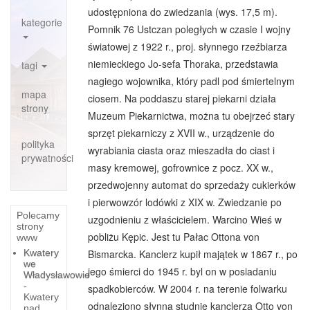
udostępniona do zwiedzania (wys. 17,5 m).
kategorie
Pomnik 76 Ustczan poległych w czasie I wojny
światowej z 1922 r., proj. słynnego rzeźbiarza
niemieckiego Jo-sefa Thoraka, przedstawia
tagi
nagiego wojownika, który padl pod śmiertelnym
mapa
ciosem. Na poddaszu starej piekarni działa
strony
Muzeum Piekarnictwa, można tu obejrzeć stary
sprzęt piekarniczy z XVII w., urządzenie do
polityka
wyrabiania ciasta oraz mieszadła do ciast i
prywatności
masy kremowej, gofrownice z pocz. XX w.,
przedwojenny automat do sprzedaży cukierków
i pierwowzór lodówki z XIX w. Zwiedzanie po
Polecamy
uzgodnieniu z właścicielem. Warcino Wieś w
strony
pobliżu Kępic. Jest tu Pałac Ottona von
www
Kwatery
Bismarcka. Kanclerz kupił majątek w 1867 r., po
we
jego śmierci do 1945 r. byl on w posiadaniu
Władysławowie
-
spadkobierców. W 2004 r. na terenie folwarku
Kwatery
odnaleziono słynną studnię kanclerza Otto von
nad