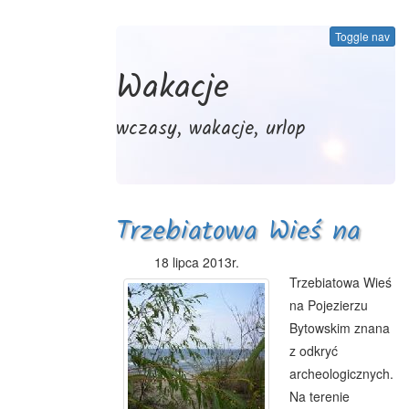
Toggle nav
Wakacje
wczasy, wakacje, urlop
Trzebiatowa Wieś na
Pojezierzu Bytowskim
18 lipca 2013r.
Trzebiatowa Wieś
na Pojezierzu
Bytowskim znana
z odkryć
archeologicznych.
Na terenie