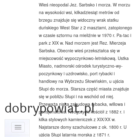
Wieś nieopodal Jez. Sarbsko i morza. W morzu
na wysokości wsi, kilkadziesiąt metrów od
brzegu znajduje się widoczny wrak statku
duńskiego West Star z 2 masztami, zatopionego
w czasie sztormu na mieliźnie w 1970 r. Pa-tac i
park z XIX w. Nad morzem jest Rez. Mierzeja
Sarbska. Obecnie wieś przekształca się w
miejscowość wypoczynkowo-letniskową. Ustka
Miasto, nadmorski ośrodek turystyczno-wy-
poczynkowy i uzdrowisko, port rybacki i
handlowy na Wybrzeżu Słowińskim, u ujścia
Słupi do morza. Starsza część miasta znajduje
się w pobliżu Słupi i na wschód od niej.
dobrypowiat.pl
Przeważa niska zabudowa rybacka, willowa i
pensjonatowa. Neogotycki kościół z 1882 r. i
kilka stylowych kamieniczek z XIX/XX w.
Najstarsze domy szachulcowe z ok. 1800 r. U
Toggle
navigation
ujścia Słupi latarnia morska z 1871 r.