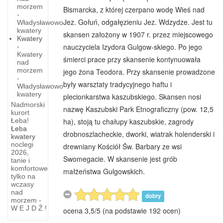
morzem
Bismarcka, z której czerpano wodę Wieś nad
-
Jez. Gołuń, odgałęzieniu Jez. Wdzydze. Jest tu
Władysławowo
kwatery
skansen założony w 1907 r. przez miejscowego
Kwatery
nauczyciela Izydora Gulgow-skiego. Po jego
-
Kwatery
śmierci prace przy skansenie kontynuowała
nad
morzem
jego żona Teodora. Przy skansenie prowadzone
-
były warsztaty tradycyjnego haftu i
Władysławowo
kwatery
plecionkarstwa kaszubskiego. Skansen nosi
Nadmorski
nazwę Kaszubski Park Etnograficzny (pow. 12,5
kurort
ha), stoją tu chałupy kaszubskie, zagrody
Łeba!
Łeba
drobnoszlacheckie, dworki, wiatrak holenderski i
kwatery
noclegi
Chmielno
drewniany Kościół Św. Barbary ze wsi
2026,
-
Swomegacie. W skansenie jest grób
tanie i
komfortowe
małżeństwa Gulgowskich.
legenda
tylko na
wczasy
Kiedyś,
nad
dobry
bardzo
morzem -
W E J D Ź !
ocena
3,5
/
5
(na podstawie
192
ocen)
dawno,
we wsi tej