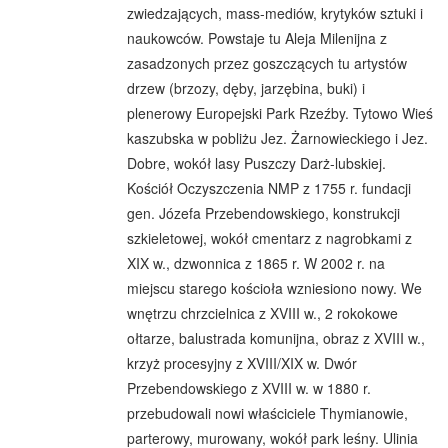
zwiedzających, mass-mediów, krytyków sztuki i
naukowców. Powstaje tu Aleja Milenijna z
zasadzonych przez goszczących tu artystów
drzew (brzozy, dęby, jarzębina, buki) i
plenerowy Europejski Park Rzeźby. Tytowo Wieś
kaszubska w pobliżu Jez. Żarnowieckiego i Jez.
Dobre, wokół lasy Puszczy Darż-lubskiej.
Kościół Oczyszczenia NMP z 1755 r. fundacji
gen. Józefa Przebendowskiego, konstrukcji
szkieletowej, wokół cmentarz z nagrobkami z
XIX w., dzwonnica z 1865 r. W 2002 r. na
miejscu starego kościoła wzniesiono nowy. We
wnętrzu chrzcielnica z XVIII w., 2 rokokowe
ołtarze, balustrada komunijna, obraz z XVIII w.,
krzyż procesyjny z XVIII/XIX w. Dwór
Przebendowskiego z XVIII w. w 1880 r.
przebudowali nowi właściciele Thymianowie,
parterowy, murowany, wokół park leśny. Ulinia