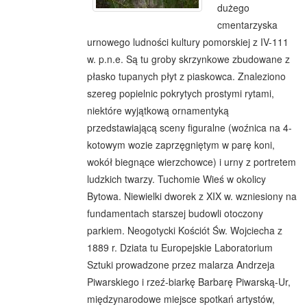
dużego
cmentarzyska
urnowego ludności kultury pomorskiej z IV-111
w. p.n.e. Są tu groby skrzynkowe zbudowane z
płasko tupanych płyt z piaskowca. Znaleziono
szereg popielnic pokrytych prostymi rytami,
niektóre wyjątkową ornamentyką
przedstawiającą sceny figuralne (woźnica na 4-
kotowym wozie zaprzęgniętym w parę koni,
wokół biegnące wierzchowce) i urny z portretem
ludzkich twarzy. Tuchomie Wieś w okolicy
Bytowa. Niewielki dworek z XIX w. wzniesiony na
fundamentach starszej budowli otoczony
parkiem. Neogotycki Kościót Św. Wojciecha z
1889 r. Dziata tu Europejskie Laboratorium
Sztuki prowadzone przez malarza Andrzeja
Piwarskiego i rzeź-biarkę Barbarę Piwarską-Ur,
międzynarodowe miejsce spotkań artystów,