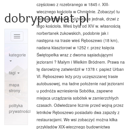
częściowo z rozebranego w 1845 r. XIII-
wiecznego kościoła w Chmielnie. Zobaczyć tu
dobrypowiat.pl
można oryginalne, późniejsze jednak, drzwi z
tego kościoła. Wieś była od XIV w. własnością
norbertanek żukowskich, podobnie jak i
Toggle
następna na trasie wieś Ręboszewo (18 km),
navigation
nadana klasztorowi w 1252 r. przez księcia
kategorie
Świętopełka wraz z dwoma sąsiadującymi
jeziorami ? Małym i Wielkim Bródnem. Prawa na
tę darowiznę zatwierdził w 1378 r. papież Urban
tagi
VI. Ręboszewo leży przy uczęszczanej trasie
autobusowej, ma ładne położenie nad jeziorami
mapa
strony
u podnóża wzniesienia Sobótka, zapewne
miejsca urządzania sobótek w zamierzchłych
czasach. Odwiedzane licznie przed wojną przez
polityka
prywatności
letników Ręboszewo posiadało dwa zajazdy z
restauracjami. We wsi zobaczyć można kilka
przykładów XIX-wiecznego budownictwa