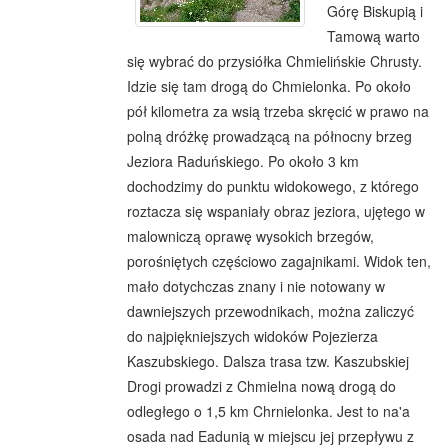
Górę Biskupią i
Tamową warto
się wybrać do przysiółka Chmielińskie Chrusty.
Idzie się tam drogą do Chmielonka. Po około
pół kilometra za wsią trzeba skręcić w prawo na
polną dróżkę prowadzącą na północny brzeg
Jeziora Raduńskiego. Po około 3 km
dochodzimy do punktu widokowego, z którego
roztacza się wspaniały obraz jeziora, ujętego w
malowniczą oprawę wysokich brzegów,
porośniętych częściowo zagajnikami. Widok ten,
mało dotychczas znany i nie notowany w
dawniejszych przewodnikach, można zaliczyć
do najpiękniejszych widoków Pojezierza
Kaszubskiego. Dalsza trasa tzw. Kaszubskiej
Drogi prowadzi z Chmielna nową drogą do
odległego o 1,5 km Chrnielonka. Jest to na'a
osada nad Eadunią w miejscu jej przepływu z