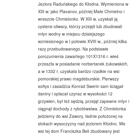
Jeziora Raduńskiego do Kłodna. Wymieniona w
XIII w. jako Plavanov, później Małe Chmielno i
wreszcie Chmielonko. W XIII w. uzyskali ją
cystersi oliwscy, którzy przejęli lub zbudowali
młyn wodny w miejscu dzisiejszego
wzniesionego w I połowie XVIII w., później kilka
razy przebudowanego. Na podstawie
porozumienia zawartego 101X1316 r. wieś
przeszła w posiadanie norbertanek żukowskich,
a w 1332 r. uzyskała bardzo rzadkie na wsi
pomorskiej prawo magdeburskie. Pierwszy
sołtys i zasadźca Konrad Swerin sam ściągał
daniny i opłacał czynsz w wysokości 12
grzywien, był też sędzią, przejął zapewne młyn i
ciągnął dochody z rybołówstwa. Z Chmielonka
jedziemy do wsi Zawory, ładnie położonej na
stokach wysoczyzny nad jeziorem Kłodno. We
wsi tej dom Franciszka Beli zbudowany jest