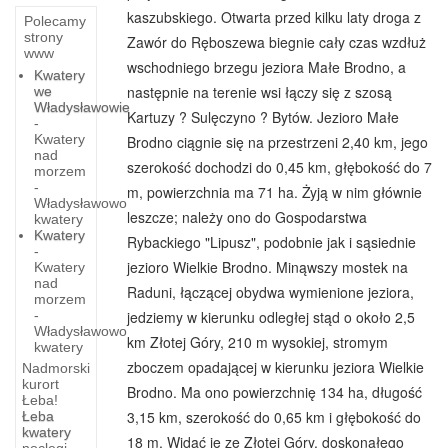
kaszubskiego. Otwarta przed kilku laty droga z
Polecamy
strony
Zawór do Ręboszewa biegnie cały czas wzdłuż
www
wschodniego brzegu jeziora Małe Brodno, a
Kwatery
następnie na terenie wsi łączy się z szosą
we
Władysławowie
Kartuzy ? Sulęczyno ? Bytów. Jezioro Małe
-
Kwatery
Brodno ciągnie się na przestrzeni 2,40 km, jego
nad
szerokość dochodzi do 0,45 km, głębokość do 7
morzem
-
m, powierzchnia ma 71 ha. Żyją w nim głównie
Władysławowo
leszcze; należy ono do Gospodarstwa
kwatery
Kwatery
Rybackiego "Lipusz", podobnie jak i sąsiednie
-
jezioro Wielkie Brodno. Minąwszy mostek na
Kwatery
nad
Raduni, łączącej obydwa wymienione jeziora,
morzem
-
jedziemy w kierunku odległej stąd o około 2,5
Władysławowo
km Złotej Góry, 210 m wysokiej, stromym
kwatery
zboczem opadającej w kierunku jeziora Wielkie
Nadmorski
kurort
Brodno. Ma ono powierzchnię 134 ha, długość
Łeba!
3,15 km, szerokość do 0,65 km i głębokość do
Łeba
Strój
kwatery
18 m. Widać je ze Złotej Góry, doskonałego