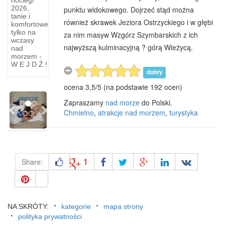
noclegi
ludowy
2026,
punktu widokowego. Dojrzeć stąd można
tanie i
ludności
również skrawek Jeziora Ostrzyckiego i w głębi
komfortowe
tylko na
za nim masyw Wzgórz Szymbarskich z ich
>Odmienny
wczasy
od
najwyższą kulminacyjną ? górą Wieżycą.
nad
innych
morzem -
W E J D Ź !
strój
dobry
istniał na
ocena
3,5
/
5
(na podstawie
192
ocen)
półwyspie
Previous
Next
jeszcze
Zapraszamy
nad morze
do Polski.
Chmielno
,
atrakcje nad morzem
,
turystyka
1
Share:
NA SKRÓTY:
kategorie
mapa strony
polityka prywatności