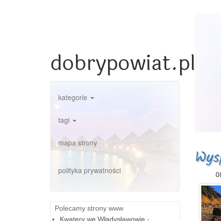
dobrypowiat.pl
kategorie
tagi
mapa strony
Wys
polityka prywatności
0
Polecamy strony www
Kwatery we Władysławowie
-