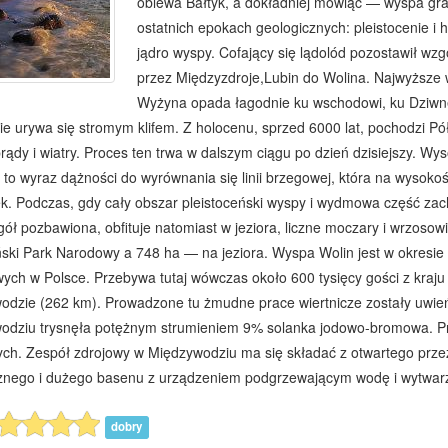
oblewa Bałtyk, a dokładniej mówiąc — wyspa gr
ostatnich epokach geologicznych: pleistocenie i h
jądro wyspy. Cofający się lądolód pozostawił wz
przez Międzyzdroje,Lubin do Wolina. Najwyższe
Wyżyna opada łagodnie ku wschodowi, ku Dziwne
e urywa się stromym klifem. Z holocenu, sprzed 6000 lat, pochodzi Pó
 prądy i wiatry. Proces ten trwa w dalszym ciągu po dzień dzisiejszy. Wy
 to wyraz dążności do wyrównania się linii brzegowej, która na wysoko
k. Podczas, gdy cały obszar pleistoceński wyspy i wydmowa część zac
gół pozbawiona, obfituje natomiast w jeziora, liczne moczary i wrzoso
ski Park Narodowy a 748 ha — na jeziora. Wyspa Wolin jest w okresie
ch w Polsce. Przebywa tutaj wówczas około 600 tysięcy gości z kraju i
odzie (262 km). Prowadzone tu żmudne prace wiertnicze zostały uwi
odziu trysnęła potężnym strumieniem 9% solanka jodowo-bromowa. Pr
ch. Zespół zdrojowy w Międzywodziu ma się składać z otwartego przez
cznego i dużego basenu z urządzeniem podgrzewającym wodę i wytwarz
dobry