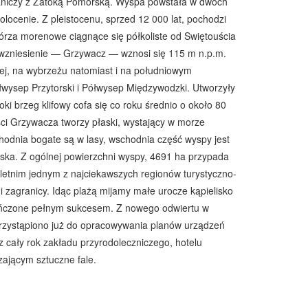
aniczy z Zatoką Pomorską. Wyspa powstała w dwóch
olocenie. Z pleistocenu, sprzed 12 000 lat, pochodzi
górza morenowe ciągnące się półkoliste od Swiętouścia
 wzniesienie — Grzywacz — wznosi się 115 m n.p.m.
j, na wybrzeżu natomiast i na południowym
łwysep Przytorski i Półwysep Międzywodzki. Utworzyły
soki brzeg klifowy cofa się co roku średnio o około 80
ści Grzywacza tworzy płaski, wystający w morze
hodnia bogate są w lasy, wschodnia część wyspy jest
wiska. Z ogólnej powierzchni wyspy, 4691 ha przypada
 letnim jednym z najciekawszych regionów turystyczno-
 zagranicy. Idąc plażą mijamy małe urocze kąpielisko
eńczone pełnym sukcesem. Z nowego odwiertu w
zystąpiono już do opracowywania planów urządzeń
 cały rok zakładu przyrodoleczniczego, hotelu
ającym sztuczne fale.