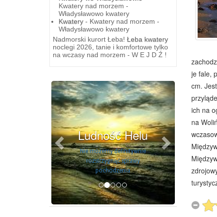
Kwatery nad morzem -
Władysławowo kwatery
Kwatery
- Kwatery nad morzem -
Władysławowo kwatery
Nadmorski kurort Łeba!
Łeba kwatery
noclegi 2026, tanie i komfortowe tylko
na wczasy nad morzem - W E J D Ź !
zachodzi
je fale,
Previous
Next
cm. Jest
przyląde
ich na o
na Woliń
Ludność Helu
wczasowy
Międzyw
Nie możemy definitywnie
Międzyw
rozstrzygnąć sprawy
pochodzenia
zdrojowy
turysty